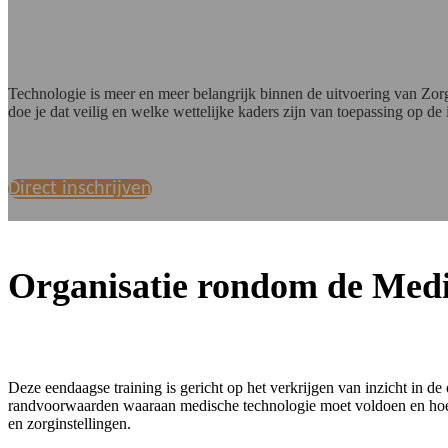
Technologie is meer en meer belangrijk binnen de uitvoering van Zorg
doe je dat veilig en welke wettelijke kaders zijn van toepassing op d
Direct inschrijven
Organisatie rondom de Medi
Deze eendaagse training is gericht op het verkrijgen van inzicht in de
randvoorwaarden waaraan medische technologie moet voldoen en hoe n
en zorginstellingen.