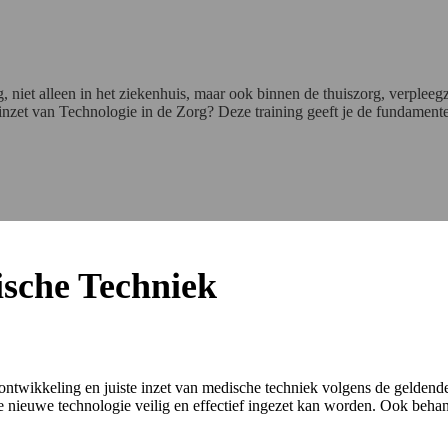
, niet alleen in het ziekenhuis, maar ook binnen de thuiszorg, verple
e inzet van Technologie in de Zorg? Deze training geeft je de fundamen
sche Techniek
 ontwikkeling en juiste inzet van medische techniek volgens de geldende 
ieuwe technologie veilig en effectief ingezet kan worden. Ook behan