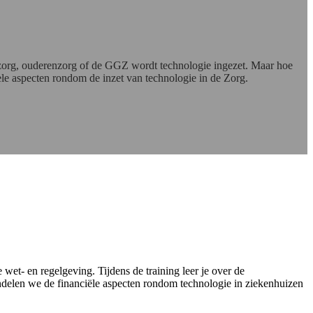
egzorg, ouderenzorg of de GGZ wordt technologie ingezet. Maar hoe
tele aspecten rondom de inzet van technologie in de Zorg.
wet- en regelgeving. Tijdens de training leer je over de
delen we de financiële aspecten rondom technologie in ziekenhuizen