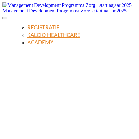
Management Development Programma Zorg - start najaar 2025
REGISTRATIE
KALCIO HEALTHCARE
ACADEMY
Managemen
Zorg