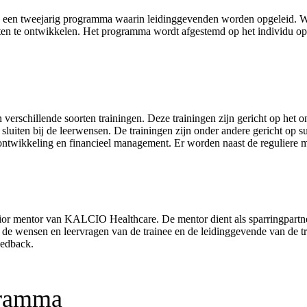
 tweejarig programma waarin leidinggevenden worden opgeleid. Wij g
ten te ontwikkelen. Het programma wordt afgestemd op het individu op
 verschillende soorten trainingen. Deze trainingen zijn gericht op het o
sluiten bij de leerwensen. De trainingen zijn onder andere gericht op
twikkeling en financieel management. Er worden naast de reguliere mo
ior mentor van KALCIO Healthcare. De mentor dient als sparringpartner
e wensen en leervragen van de trainee en de leidinggevende van de tr
eedback.
gramma