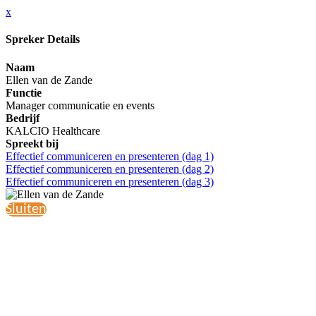
x
Spreker Details
Naam
Ellen van de Zande
Functie
Manager communicatie en events
Bedrijf
KALCIO Healthcare
Spreekt bij
Effectief communiceren en presenteren (dag 1)
Effectief communiceren en presenteren (dag 2)
Effectief communiceren en presenteren (dag 3)
Sluiten