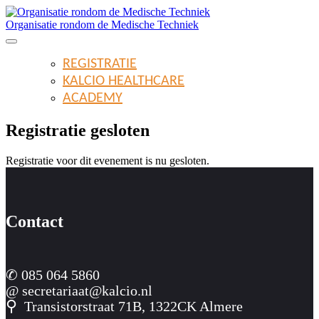
Organisatie rondom de Medische Techniek
REGISTRATIE
KALCIO HEALTHCARE
ACADEMY
Registratie gesloten
Registratie voor dit evenement is nu gesloten.
Contact
✆ 085 064 5860
@ secretariaat@kalcio.nl
⚲
Transistorstraat 71B, 1322CK Almere