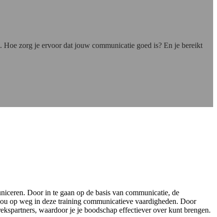
. Hoe zorg je ervoor dat jouw communicatie goed is? En je bereikt
municeren. Door in te gaan op de basis van communicatie, de
e jou op weg in deze training communicatieve vaardigheden. Door
prekspartners, waardoor je je boodschap effectiever over kunt brengen.