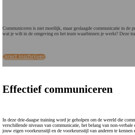
Communiceren is niet moeilijk, maar geslaagde communicatie in de pr
wat je wilt in de omgeving en het team waarbinnen je werkt? Deze tra
Direct inschrijven
Effectief communiceren
In deze drie-daagse training word je geholpen om de wereld die commun
verschillende niveaus van communicatie, het belang van non-verbale 
jouw eigen voorkeursstijl en de voorkeursstijl van anderen te kennen 